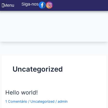
Ir
Siga-nos
Menu
para
Sobre nós
Nossos Serviços
o
conteúdo
Uncategorized
Hello world!
Hello
world!
1 Comentário
/
Uncategorized
/
admin